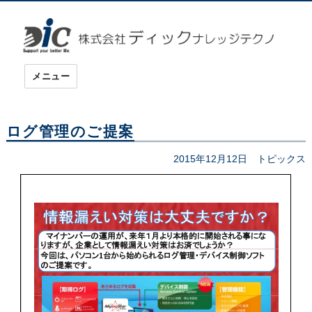
ディックナレッジテクノ
メニュー
ログ管理のご提案
投
2015年12月12日
カ
トピックス
稿
テ
日:
ゴ
リ
ー