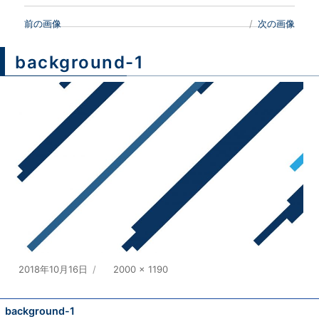
前の画像
次の画像
background-1
投
2018年10月16日
フ
2000 × 1190
稿
ル
日:
サ
background-1
イ