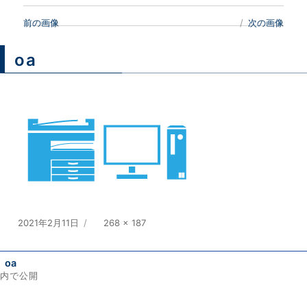
前の画像
次の画像
oa
投
2021年2月11日
フ
268 × 187
稿
ル
日:
サ
oa
イ
内で公開
ズ
投