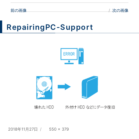
前の画像
次の画像
RepairingPC-Support
投
2018年11月27日
フ
550 × 379
稿
ル