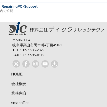
日:
サ
RepairingPC-Support
イ
内で公開
ズ
投
稿
ナ
〒506-0054
ビ
岐阜県高山市岡本町4丁目450-1
TEL： 0577-35-2322
ゲ
FAX： 0577-35-0112
ー
シ
HOME
ョ
会社概要
ン
業務内容
smartoffice