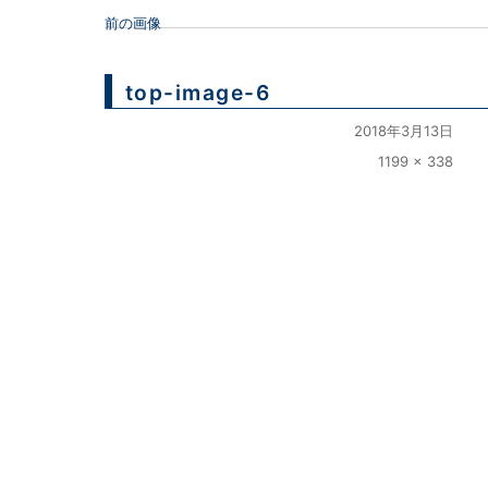
前の画像
top-image-6
投
2018年3月13日
稿
フ
1199 × 338
日:
ル
サ
イ
ズ