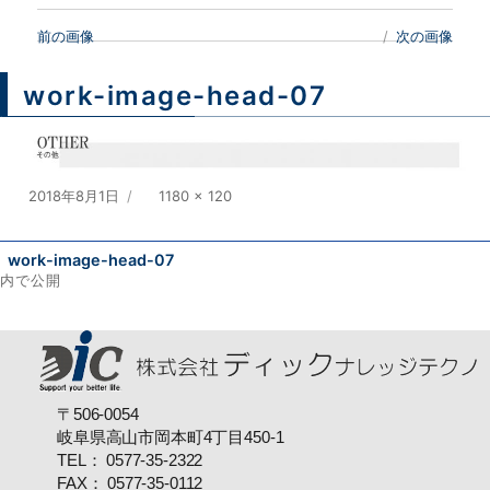
前の画像
次の画像
work-image-head-07
投
2018年8月1日
フ
1180 × 120
稿
ル
日:
サ
work-image-head-07
イ
内で公開
ズ
投
稿
ナ
〒506-0054
ビ
岐阜県高山市岡本町4丁目450-1
TEL： 0577-35-2322
ゲ
FAX： 0577-35-0112